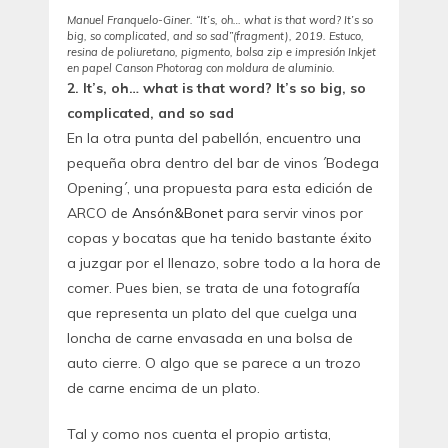
Manuel Franquelo-Giner. “It’s, oh… what is that word? It’s so
big, so complicated, and so sad”(fragment), 2019. Estuco,
resina de poliuretano, pigmento, bolsa zip e impresión Inkjet
en papel Canson Photorag con moldura de aluminio.
2. It’s, oh… what is that word? It’s so big, so
complicated, and so sad
En la otra punta del pabellón, encuentro una
pequeña obra dentro del bar de vinos ´Bodega
Opening´, una propuesta para esta edición de
ARCO de
Ansón&Bonet
para servir vinos por
copas y bocatas que ha tenido bastante éxito
a juzgar por el llenazo, sobre todo a la hora de
comer. Pues bien, se trata de una fotografía
que representa un plato del que cuelga una
loncha de carne envasada en una bolsa de
auto cierre. O algo que se parece a un trozo
de carne encima de un plato.
Tal y como nos cuenta el propio artista,