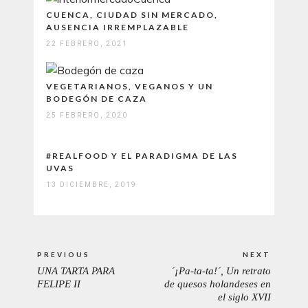
CUENCA, CIUDAD SIN MERCADO,
AUSENCIA IRREMPLAZABLE
22 FEBRERO, 2021
VEGETARIANOS, VEGANOS Y UN
BODEGÓN DE CAZA
25 FEBRERO, 2020
#REALFOOD Y EL PARADIGMA DE LAS
UVAS
13 DICIEMBRE, 2019
Navegación
PREVIOUS
NEXT
de
UNA TARTA PARA
´¡Pa-ta-ta!´, Un retrato
PREVIOUS
NEXT
entradas
FELIPE II
de quesos holandeses en
POST:
POST:
el siglo XVII