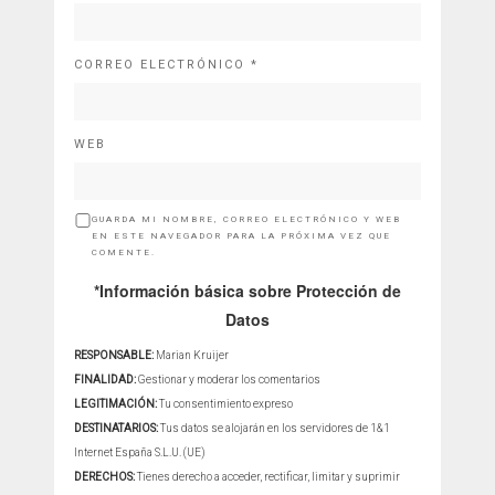
CORREO ELECTRÓNICO
*
WEB
GUARDA MI NOMBRE, CORREO ELECTRÓNICO Y WEB
EN ESTE NAVEGADOR PARA LA PRÓXIMA VEZ QUE
COMENTE.
*Información básica sobre Protección de
Datos
RESPONSABLE:
Marian Kruijer
FINALIDAD:
Gestionar y moderar los comentarios
LEGITIMACIÓN:
Tu consentimiento expreso
DESTINATARIOS:
Tus datos se alojarán en los servidores de 1&1
Internet España S.L.U. (UE)
DERECHOS:
Tienes derecho a acceder, rectificar, limitar y suprimir