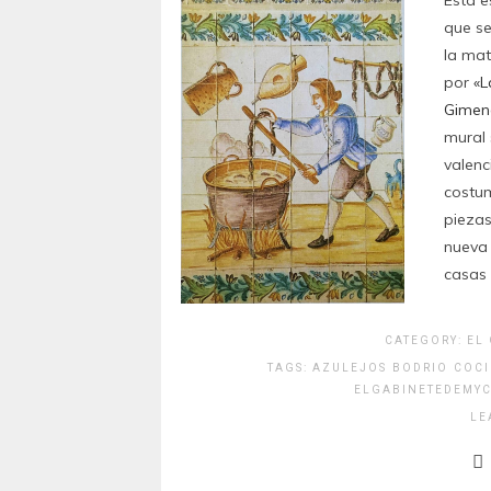
que se
la mat
por
«L
Gimen
mural
valenc
costum
piezas
nueva 
casas 
CATEGORY:
EL
TAGS:
AZULEJOS
BODRIO
COCI
ELGABINETEDEMYC
LE