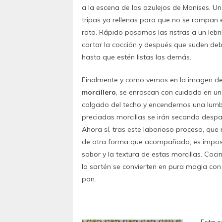
a la escena de los azulejos de Manises. Un
tripas ya rellenas para que no se rompan e
rato. Rápido pasamos las ristras a un lebri
cortar la cocción y después que suden de
hasta que estén listas las demás.
Finalmente y como vemos en la imagen de
morcillero
, se enroscan con cuidado en u
colgado del techo y encendemos una lumbr
preciadas morcillas se irán secando despac
Ahora sí, tras este laborioso proceso, que 
de otra forma que acompañado, es imposib
sabor y la textura de estas morcillas. Coc
la sartén se convierten en pura magia co
pan.
Esta e