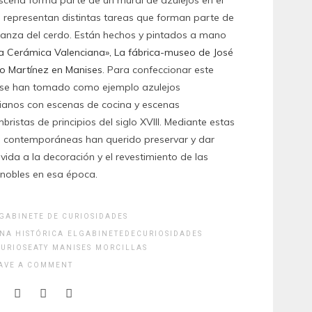
 representan distintas tareas que forman parte de
anza del cerdo. Están hechos y pintados a mano
a Cerámica Valenciana», La fábrica-museo de José
o Martínez en Manises
. Para confeccionar este
 se han tomado como ejemplo azulejos
ianos con escenas de cocina y escenas
bristas de principios del siglo XVIII. Mediante estas
 contemporáneas han querido preservar y dar
vida a la decoración y el revestimiento de las
nobles en esa época.
 GABINETE DE CURIOSIDADES
NA HISTÓRICA
ELGABINETEDECURIOSIDADES
URIOSEATY
MANISES
MORCILLAS
AVE A COMMENT