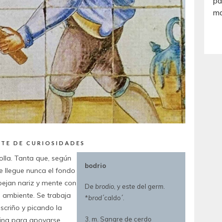
ETE DE CURIOSIDADES
olla. Tanta que, según
bodrio
e llegue nunca el fondo
spejan nariz y mente con
De
brodio
, y este del germ.
 ambiente. Se trabaja
*
brod
´caldo´.
scriño y picando la
3. m. Sangre de cerdo
cina para apoyarse.