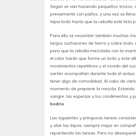
Según se van haciendo pequeños trozos, c
previamente con paños, y una vez se llen
tapa todo hasta que la cebolla esté lista p
Para ello se necesitan también muchas ma
largos cucharones de hierro y sobre todo, 
para que la cebolla mezclada con la mante
el calor harán que forme un todo y este
al
movimientos repetitivos y el sonido del c
sartén acompañan durante todo el arduo p
tener algo de comodidad. Al cabo de varia
momento de preparar la mezcla. Estando la
sangre, las especias y los condimentos y ju
bodrio
.
Las siguientes y pringosas tareas consisten 
y atar las tripas; siempre mejor en compañ
repartiendo las tareas. Pero no desesperé