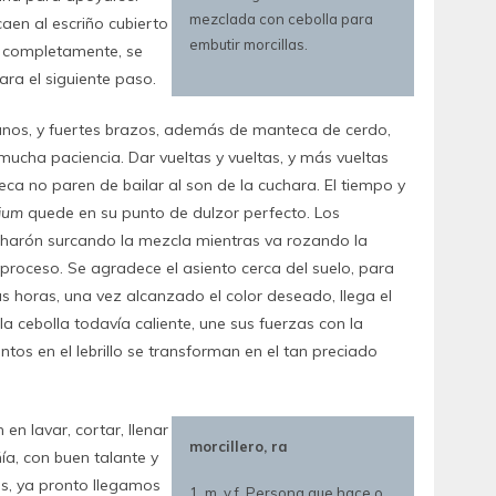
mezclada con cebolla para
aen al escriño cubierto
embutir morcillas.
a completamente, se
ara el siguiente paso.
nos, y fuertes brazos, además de manteca de cerdo,
mucha paciencia. Dar vueltas y vueltas, y más vueltas
ca no paren de bailar al son de la cuchara. El tiempo y
lium
quede en su punto de dulzor perfecto. Los
ucharón surcando la mezcla mientras va rozando la
roceso. Se agradece el asiento cerca del suelo, para
s horas, una vez alcanzado el color deseado, llega el
 cebolla todavía caliente, une sus fuerzas con la
ntos en el lebrillo se transforman en el tan preciado
en lavar, cortar, llenar
morcillero, ra
ía, con buen talante y
is, ya pronto llegamos
1. m. y f. Persona que hace o