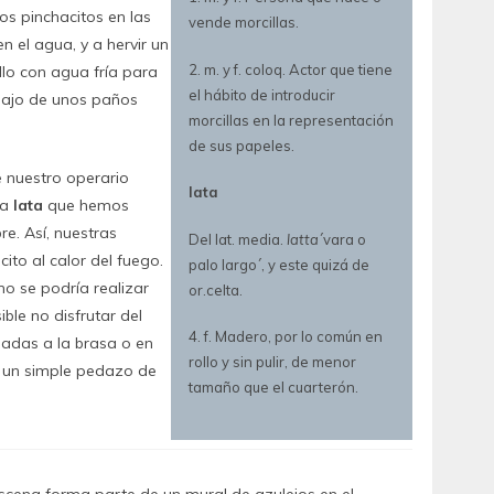
os pinchacitos en las
vende morcillas.
n el agua, y a hervir un
2. m. y f. coloq. Actor que tiene
llo con agua fría para
el hábito de introducir
bajo de unos paños
morcillas en la representación
de sus papeles.
 nuestro operario
lata
na
lata
que hemos
e. Así, nuestras
Del lat. media.
latta
´vara o
ito al calor del fuego.
palo largo´, y este quizá de
no se podría realizar
or.celta.
le no disfrutar del
4. f. Madero, por lo común en
inadas a la brasa o en
rollo y sin pulir, de menor
n un simple pedazo de
tamaño que el cuarterón.
scena forma parte de un mural de azulejos en el