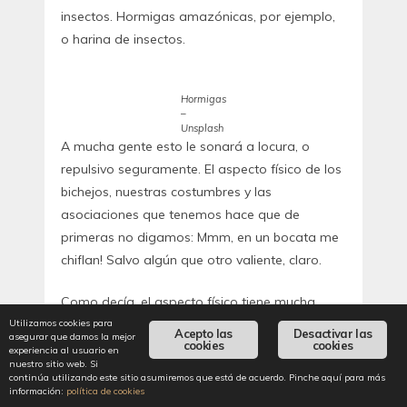
insectos. Hormigas amazónicas, por ejemplo,
o harina de insectos.
Hormigas
–
Unsplash
A mucha gente esto le sonará a locura, o
repulsivo seguramente. El aspecto físico de los
bichejos, nuestras costumbres y las
asociaciones que tenemos hace que de
primeras no digamos: Mmm, en un bocata me
chiflan! Salvo algún que otro valiente, claro.
Como decía, el aspecto físico tiene mucha
culpa en esto. Las ostras seguramente no
Utilizamos cookies para
Acepto las
Desactivar las
asegurar que damos la mejor
cookies
cookies
siempre hayan disfrutado de la misma fama
experiencia al usuario en
nuestro sitio web. Si
gracias a su atractivo físico, tanto por el
continúa utilizando este sitio asumiremos que está de acuerdo. Pinche aquí para más
exterior como por el interior.
información:
política de cookies