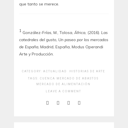
que tanto se merece.
1
González-Frías, M., Tolosa, África, (2016).
Las
catedrales del gusto, Un paseo por los mercados
de España
, Madrid, España, Modus Operandi
Arte y Producción.
CATEGORY:
ACTUALIDAD
HISTORIAS DE ARTE
TAGS:
CUENCA
MERCADO DE ABASTOS
MERCADO DE ALIMENTACIÓN
LEAVE A COMMENT