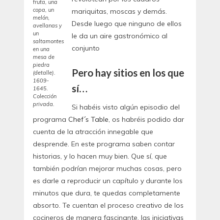
fruta, una
copa, un
mariquitas, moscas y demás.
melón,
Desde luego que ninguno de ellos
avellanas y
un
le da un aire gastronómico al
saltamontes
conjunto
en una
mesa de
piedra
Pero hay sitios en los que
(detalle).
1609-
sí…
1645.
Colección
privada.
Si habéis visto algún episodio del
programa
Chef´s Table
, os habréis podido dar
cuenta de la atracción innegable que
desprende. En este programa saben contar
historias, y lo hacen muy bien. Que sí, que
también podrían mejorar muchas cosas, pero
es darle a reproducir un capítulo y durante los
minutos que dura, te quedas completamente
absorto. Te cuentan el proceso creativo de los
cocineros de manera fascinante, las iniciativas